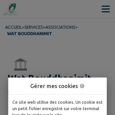
Contenu
Menu
Recherche
Pied de page
ACCUEIL
>
SERVICES
>
ASSOCIATIONS
>
WAT BOUDDHANIMIT
Wat Bouddhanimit
Gérer mes cookies 🍪
Cette fiche n'a pas encore été complétée.
Ce site web utilise des cookies. Un cookie est
un petit fichier enregistré sur votre terminal
lors de la visite sur le site.