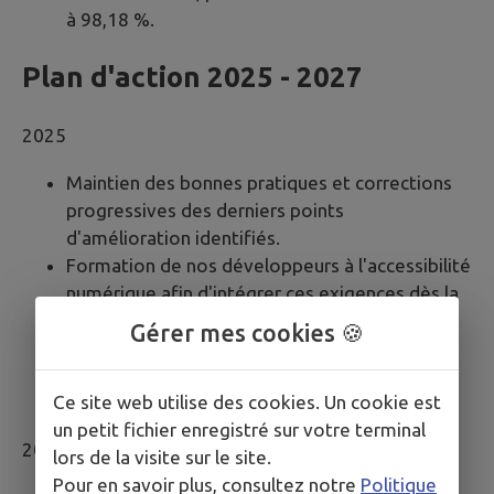
à 98,18 %.
Plan d'action 2025 - 2027
2025
Maintien des bonnes pratiques et corrections
progressives des derniers points
d'amélioration identifiés.
Formation de nos développeurs à l'accessibilité
numérique afin d'intégrer ces exigences dès la
conception des sites.
Gérer mes cookies 🍪
Accompagnement des mairies dans leur
compréhension et leur mise en conformité
Ce site web utilise des cookies. Un cookie est
avec les réglementations en vigueur.
un petit fichier enregistré sur votre terminal
2026
lors de la visite sur le site.
Pour en savoir plus, consultez notre
Politique