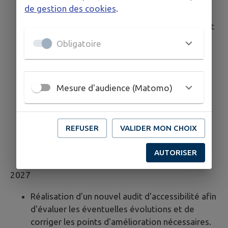
Mise en place d'un suivi régulier pour s'assurer
de gestion des cookies
.
du maintien de la conformité.
Poursuite de la formation des développeurs et
sensibilisation des rédacteurs de contenu.
Obligatoire
Adaptation aux éventuelles évolutions du
RGAA et des réglementations en matière
d'accessibilité numérique.
Mesure d'audience (Matomo)
Veille réglementaire :
Mise en place d'une
veille continue pour suivre l'évolution des
normes et réglementations relatives à
l'accessibilité numérique, afin de garantir une
REFUSER
VALIDER MON CHOIX
mise à jour rapide des sites en cas de
AUTORISER
modification des exigences légales.
2027
Réalisation d'un nouvel audit d'accessibilité afin
d'évaluer les éventuelles évolutions et de
corriger les points d'amélioration nécessaires.